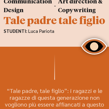
Communication
Art direction &
-
Design
Copywriting
Tale padre tale figlio
STUDENTI:
Luca Pariota
“Tale padre, tale figlio”: i ragazzi e le
ragazze di questa generazione non
vogliono più essere affiancati a questo