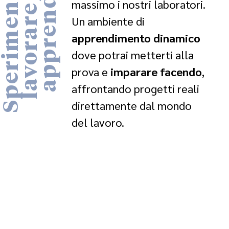
S
p
e
r
i
m
e
n
t
a
r
e
e
l
a
v
o
r
a
r
e
p
e
a
p
p
r
e
n
d
e
r
r
e
massimo i nostri laboratori.
Un ambiente di
apprendimento
dinamico
dove potrai metterti alla
prova e
imparare facendo
,
affrontando progetti reali
direttamente dal mondo
del lavoro.