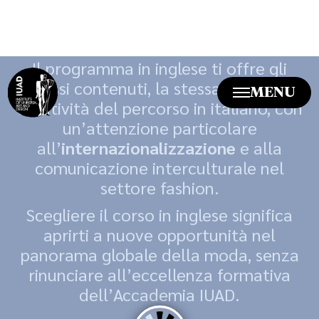
in
lingua inglese,
riservato a chi
possiede una conoscenza della lingua
di livello B1.
Il programma in inglese ti offre gli
stessi contenuti, la stessa qualità e
creatività del percorso in italiano, con
un’attenzione particolare
all’
internazionalizzazione
e alla
comunicazione interculturale nel
settore fashion.
Scegliere il corso in inglese significa
aprirti a nuove opportunità nel
panorama globale della moda, senza
rinunciare all’eccellenza formativa
dell’Accademia IUAD.