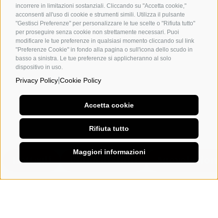
incorrere in limitazioni sostanziali. Cliccando su "Accetta cookie,"
acconsenti all'uso di cookie e strumenti simili. Utilizza il pulsante
"Gestisci Preferenze" per personalizzare le tue scelte o "Rifiuta tutto"
per proseguire senza cookie non strettamente necessari. Puoi
modificare le tue preferenze in qualsiasi momento cliccando sul link
"Preferenze Cookie" in fondo alla pagina o sull'icona dello scudo in
basso a sinistra. Le tue preferenze si applicheranno al solo
dispositivo in uso.
|
Privacy Policy
Cookie Policy
Accetta cookie
Rifiuta tutto
Maggiori informazioni
Dettagli
Piano di studi
Agevolazion