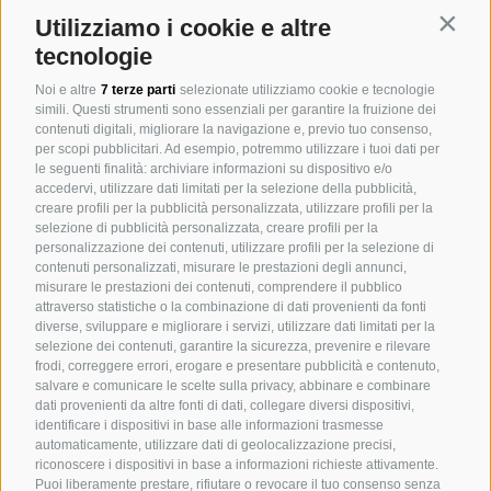
Utilizziamo i cookie e altre
Contin
tecnologie
Noi e altre
7 terze parti
selezionate utilizziamo cookie e tecnologie
simili. Questi strumenti sono essenziali per garantire la fruizione dei
contenuti digitali, migliorare la navigazione e, previo tuo consenso,
per scopi pubblicitari. Ad esempio, potremmo utilizzare i tuoi dati per
le seguenti finalità: archiviare informazioni su dispositivo e/o
accedervi, utilizzare dati limitati per la selezione della pubblicità,
creare profili per la pubblicità personalizzata, utilizzare profili per la
selezione di pubblicità personalizzata, creare profili per la
personalizzazione dei contenuti, utilizzare profili per la selezione di
contenuti personalizzati, misurare le prestazioni degli annunci,
misurare le prestazioni dei contenuti, comprendere il pubblico
attraverso statistiche o la combinazione di dati provenienti da fonti
diverse, sviluppare e migliorare i servizi, utilizzare dati limitati per la
selezione dei contenuti, garantire la sicurezza, prevenire e rilevare
frodi, correggere errori, erogare e presentare pubblicità e contenuto,
salvare e comunicare le scelte sulla privacy, abbinare e combinare
dati provenienti da altre fonti di dati, collegare diversi dispositivi,
identificare i dispositivi in base alle informazioni trasmesse
automaticamente, utilizzare dati di geolocalizzazione precisi,
riconoscere i dispositivi in base a informazioni richieste attivamente.
Puoi liberamente prestare, rifiutare o revocare il tuo consenso senza