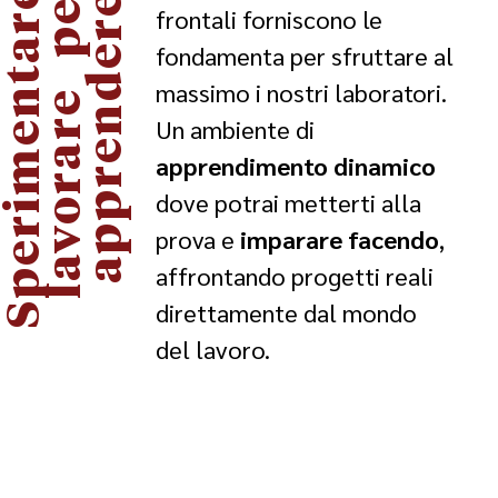
S
p
e
r
i
m
e
n
t
a
r
e
e
l
a
v
o
r
a
r
e
p
e
a
p
p
r
e
n
d
e
r
r
e
frontali forniscono le
fondamenta per sfruttare al
massimo i nostri laboratori.
Un ambiente di
apprendimento
dinamico
dove potrai metterti alla
prova e
imparare facendo
,
affrontando progetti reali
direttamente dal mondo
del lavoro.