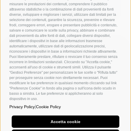
misurare le prestazioni dei contenuti, comprendere il pubblico
attraverso statistiche o la combinazione di dati provenienti da fonti
diverse, sviluppare e migliorare i servizi, utilizzare dati limitati per la
selezione dei contenuti, garantire la sicurezza, prevenire e rilevare
frodi, correggere errori, erogare e presentare pubblicità e contenuto,
salvare e comunicare le scelte sulla privacy, abbinare e combinare
dati provenienti da altre fonti di dati, collegare diversi dispositivi,
identificare i dispositivi in base alle informazioni trasmesse
automaticamente, utilizzare dati di geolocalizzazione precisi,
riconoscere i dispositivi in base a informazioni richieste attivamente.
Puoi liberamente prestare, rifiutare o revocare il tuo consenso senza
incorrere in limitazioni sostanziali. Cliccando su "Accetta cookie,"
acconsenti all'uso di cookie e strumenti simili. Utilizza il pulsante
"Gestisci Preferenze" per personalizzare le tue scelte o "Rifiuta tutto"
Dipartimenti
per proseguire senza cookie non strettamente necessari. Puoi
modificare le tue preferenze in qualsiasi momento cliccando sul link
L'accademia
"Preferenze Cookie" in fondo alla pagina o sull'icona dello scudo in
basso a sinistra. Le tue preferenze si applicheranno al solo
Utility
dispositivo in uso.
|
Privacy Policy
Cookie Policy
Seguici su
Accetta cookie
Napoli
Milano
Altri social