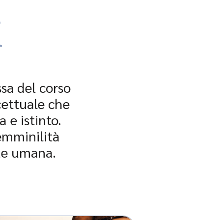
i
sa del corso
cettuale che
 e istinto.
emminilità
te umana.