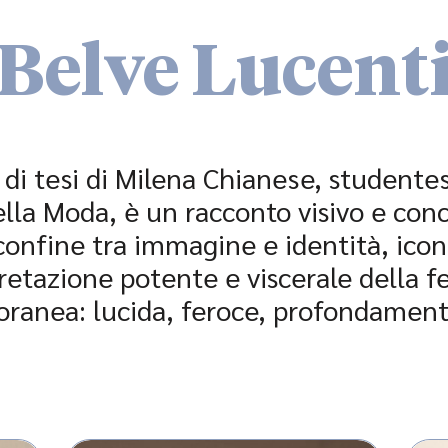
Belve Lucent
 di tesi di Milena Chianese, studentes
ella Moda, è un racconto visivo e con
 confine tra immagine e identità, icona
retazione potente e viscerale della f
ranea: lucida, feroce, profondamen