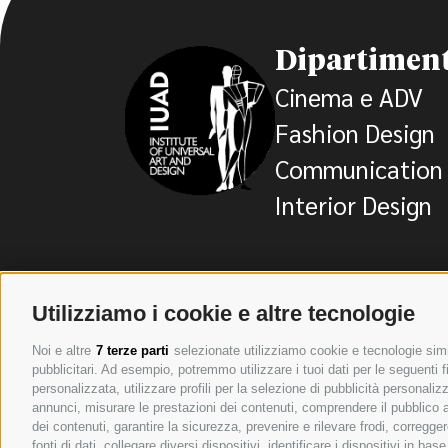
Dipartiment
Cinema e ADV
Fashion Design
Communication 
Interior Design
Utilizziamo i cookie e altre tecnologie
Noi e altre
7 terze parti
selezionate utilizziamo cookie e tecnologie simil
pubblicitari. Ad esempio, potremmo utilizzare i tuoi dati per le seguenti fin
personalizzata, utilizzare profili per la selezione di pubblicità personaliz
Seguici su
annunci, misurare le prestazioni dei contenuti, comprendere il pubblico att
dei contenuti, garantire la sicurezza, prevenire e rilevare frodi, corregg
Napoli
Milano
Altri social
fonti di dati, collegare diversi dispositivi, identificare i dispositivi in 