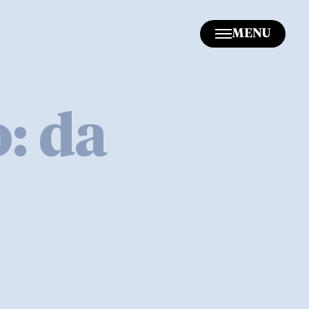
MENU
: da